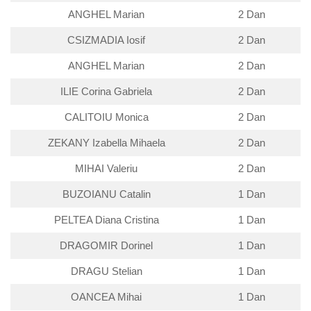
ANGHEL Marian
2 Dan
CSIZMADIA Iosif
2 Dan
ANGHEL Marian
2 Dan
ILIE Corina Gabriela
2 Dan
CALITOIU Monica
2 Dan
ZEKANY Izabella Mihaela
2 Dan
MIHAI Valeriu
2 Dan
BUZOIANU Catalin
1 Dan
PELTEA Diana Cristina
1 Dan
DRAGOMIR Dorinel
1 Dan
DRAGU Stelian
1 Dan
OANCEA Mihai
1 Dan